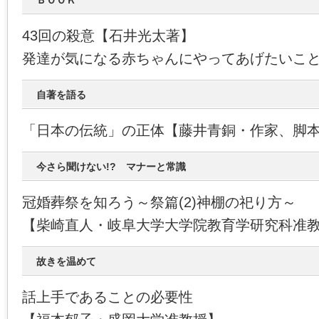
ＢＯＯＫ
43回の殺意【石井光太著】
発達が気になる赤ちゃんにやってあげたいこ
自著を語る
「日本の伝統」の正体【藤井青銅・作家、脚
今さら聞けない!? マナーと常識
冠婚葬祭を知ろう～祭篇(2)神棚の祀り方～
【柴崎直人・岐阜大学大学院教育学研究科准
故きを温めて
話上手であることの必要性