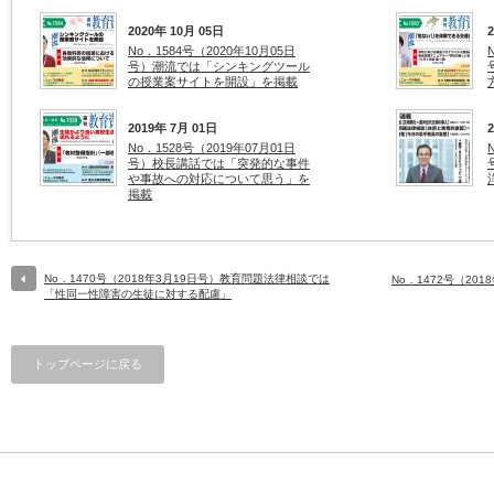
2020年 10月 05日
No．1584号（2020年10月05日
号）潮流では「シンキングツール
の授業案サイトを開設」を掲載
2019年 7月 01日
No．1528号（2019年07月01日
号）校長講話では「突発的な事件
や事故への対応について思う」を
掲載
No．1470号（2018年3月19日号）教育問題法律相談では
No．1472号（20
「性同一性障害の生徒に対する配慮」
トップページに戻る