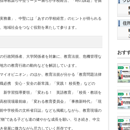
指導教諭ら中堅リーダー層らが学校経営、「時の課題」を掘
実務書」、中堅には「あすの学校経営」のヒントが得られる
、地域社会をつなぐ役割を果たして参ります。
おす
の行政関係者、大学関係者を対象に、教育法規、危機管理な
地方の教育行政の動向などを解説しています。
マイオピニオン」のほか、教育法規が分かる「教育問題法律
職必携 安心・安全の新常識」「実践！ 校長塾」などの
 新学習指導要領」「変わる！ 英語教育」「校長・教頭を
高校現場最前線」「変わる教育委員会」「事務新時代」「現
前中学校長の文科省日誌」なども掲載しながら、教育現場の
宝物”である子ども達の健やかな成長を願い、引き続き、中立
き発展に微力ながら尽力していく所存です。