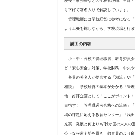
校長・事務長などの学校管理職、主幹・
り下げて署名入りで解説しています。
管理職層には学校経営に参考になる「
よう工夫を施しながら、学校現場と行政
誌面の内容
小・中・高校の管理職層、教育委員会
ど「安心安全」対策、学校財務、中央や
各界の著名人が提言する「潮流」や「
相談」、学校経営の基本が分かる「管理
他、好評企画として「ここがポイント！
目指す！ 管理職選考合格への流儀」「
場の課題に応える教育センター」「浅田
充実・発展と何よりも“我が国の未来の
公正な報道姿勢を貫き、教育界のより良