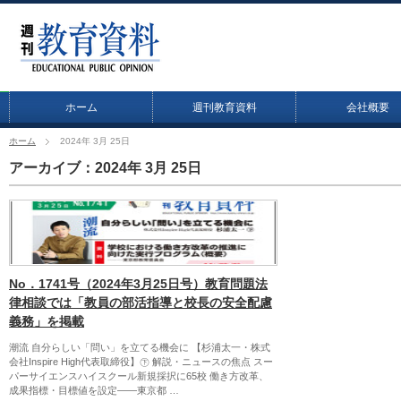
ホーム
週刊教育資料
会社概要
ホーム
2024年 3月 25日
アーカイブ：2024年 3月 25日
No．1741号（2024年3月25日号）教育問題法
律相談では「教員の部活指導と校長の安全配慮
義務」を掲載
潮流 自分らしい「問い」を立てる機会に 【杉浦太一・株式
会社Inspire High代表取締役】㊦ 解説・ニュースの焦点 スー
パーサイエンスハイスクール新規採択に65校 働き方改革、
成果指標・目標値を設定――東京都 …