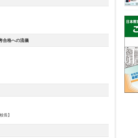
考合格への流儀
校長】