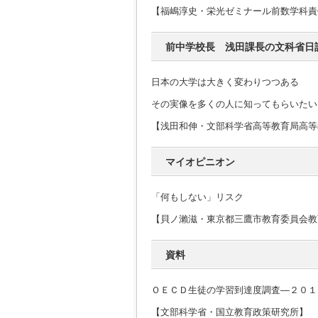
【福嶋淳史・栄光ゼミナール前数学科責
前中学校長 浅田課長の文科省日
日本の大学は大きく変わりつつある
その実像を多くの人に知ってもらいたい
【浅田和伸・文部科学省高等教育局高等
マイオピニオン
「何もしない」リスク
【貝ノ瀨滋・東京都三鷹市教育委員会教
資料
ＯＥＣＤ生徒の学習到達度調査―２０１
【文部科学省・国立教育政策研究所】