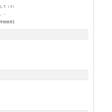
して（３）
」－
学校校長】