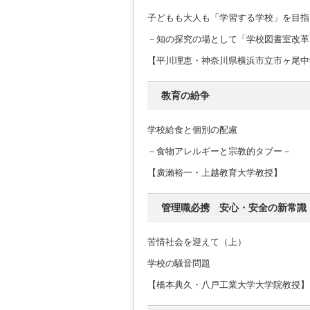
子どもも大人も「学習する学校」を目指
－知の探究の場として「学校図書室改革
【平川理恵・神奈川県横浜市立市ヶ尾中
教育の紛争
学校給食と個別の配慮
－食物アレルギーと宗教的タブー－
【廣瀨裕一・上越教育大学教授】
管理職必携 安心・安全の新常識
苦情社会を迎えて（上）
学校の騒音問題
【橋本典久・八戸工業大学大学院教授】