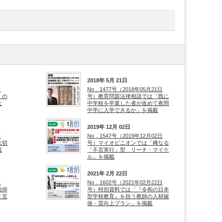
2018年 5月 21日
日
No．1477号（2018年05月21日
」の
号）教育問題法律相談では「既に
な
中学校を卒業した者が改めて夜間
中学に入学できるか」を掲載
2019年 12月 02日
日
No．1547号（2019年12月02日
大切
号）マイオピニオンでは「稀なる
載
「不言実行」型 リーチ・マイケ
ル」を掲載
2021年 2月 22日
日
No．1602号（2021年02月22日
信仰
号）特別資料では「『令和の日本
と言
型学校教育』を担う教師の人材確
保・質向上プラン」を掲載