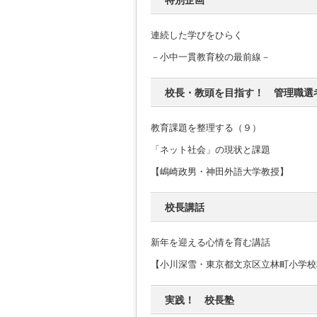
特別企画
連続した学びをひらく
－小中一貫教育校の最前線－
校長・教頭を目指す！ 管理職選
教育課題を整理する（９）
「ネット社会」の現状と課題
【嶋崎政男・神田外語大学教授】
校長講話
新年を迎える心情を育む講話
【小川深雪・東京都文京区立林町小学校
実践！ 校長塾