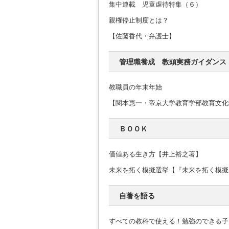
集中連載 児童虐待特集（６）
親権停止制度とは？
【佐藤香代・弁護士】
管理職養成 教頭実務ガイダンス
教職員の年末年始
【関本惠一・帝京大学教育学部教育文化
ＢＯＯＫ
価値ある生き方【井上裕之著】
未来を拓く模擬選挙【『未来を拓く模擬
自著を語る
すべての教科で使える！勉強のできる子