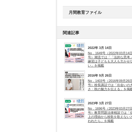
月間教育ファイル
関連記事
2022年 3月 14日
No．1649号（2022年03月14
号）潮流では「「法的な思考
練習は子どもも大人も欠かせ
い」を掲載
2016年 9月 26日
No．1403号（2016年09月26
号）校長講話では「出会いの
さ・秋の魅力を伝える」を掲
2023年 3月 27日
No．1696号（2023年03月27
号）教育問題法律相談では「
上の理由から校歌を歌えない
われたら」を掲載