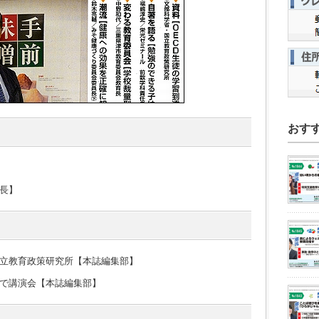
おす
長】
立教育政策研究所【本誌編集部】
で講演会【本誌編集部】