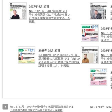
2017年 4月 17日
No．1429号（2017年04月17日
号）校長講話では「地域から届い
た情報を学校通信で紹介する」を
掲載
2019年 
No．15
号）校長
を活用し
2025年 10月 27日
2016年 
No.1812号（2025年10月27日号）
No．13
品川裕香の共感教室 では「ぬれぎ
号）校長
ぬを着せられた教師が身の潔白を
を産む道
証明する難しさ」を掲載
No．1761号（2024年9月9日号）教育問題法律相談では
No．1763号（2
「生成AIの教育現場での活用と留意点」を掲載