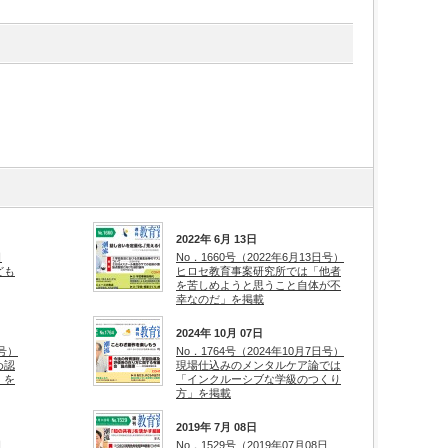
2022年 6月 13日
日
No．1660号（2022年6月13日号）
ども
ヒロセ教育事案研究所では「他者
を苦しめようと思うこと自体が不
幸なのだ」を掲載
2024年 10月 07日
日号）
No．1764号（2024年10月7日号）
め認
現場仕込みのメンタルケア論では
」を
「インクルーシブな学級のつくり
方」を掲載
2019年 7月 08日
日
No．1529号（2019年07月08日