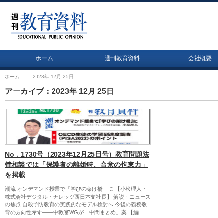
ホーム
週刊教育資料
会社概要
ホーム
2023年 12月 25日
アーカイブ：2023年 12月 25日
No．1730号（2023年12月25日号）教育問題法
律相談では「保護者の離婚時、合意の拘束力」
を掲載
潮流 オンデマンド授業で「学びの架け橋」に 【小松理人・
株式会社デジタル・ナレッジ西日本支社長】 解説・ニュース
の焦点 自殺予防教育の実践的なモデル検討へ 今後の義務教
育の方向性示す――中教審WGが「中間まとめ」案 【編…