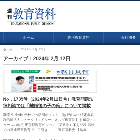
ホーム
週刊教育資料
会社概要
ホーム
2024年 2月 12日
アーカイブ：2024年 2月 12日
No．1735号（2024年2月12日号）教育問題法
律相談では「離婚後の子の氏」について掲載
潮流 生成AIの学校での活用ポイント 【改野由尚・特定非営
利活動法人ニュークリエイター・オルグ理事長】㊦ 解説・ニ
ュースの焦点 東京都教育ビジョン（第５次）案を公表 高校
での発達障害教育で「手引き」――東京都教委 【編集…