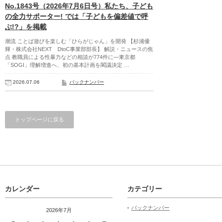
No.1843号（2026年7月6日号）私たち、子ども
の全力サポーター! では「子どもを偏差値で呼
ぶ!?」を掲載
潮流 ことば遊びを楽しむ「ひらがじゃん」を開発 【杉浦優
輝・株式会社NEXT DtoC事業部部長】 解説・ニュースの焦
点 教職員による性暴力などの相談が774件に―東京都
「SOGI」理解増進へ、初の基本計画を閣議決定 …
2026.07.06
バックナンバー
トップページに戻る
カレンダー
カテゴリー
バックナンバー
2026年7月