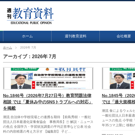
ホーム
週刊教育資料
会社概要
ホーム
2026年 7月
アーカイブ：2026年 7月
No.1846号（2026年7月27日号）教育問題法律
No.1845号（2
相談 では「夏休み中のSNSトラブルへの対応」
では「過大規模
を掲載
潮流 食によるウェル
一般社団法人日本最適
潮流 自治体や学校現場との連携を期待 【前島秀樹・一般社
ュースの焦点 小学校
団法人日本最適化栄養食協会 事務局長】㊦ 解説・ニュース
年35コマ上限に 移
の焦点 全国学力・学習状況調査の平均正答率など公表 社会
科の内容精選の考え方示す 【編集部】 子ど…