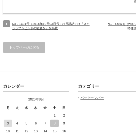
No．1404号（2016年10月03日号）校長講話では「スク
No．1406号（20
ラップ＆ビルドの徹底を」を掲載
時健
トップページに戻る
カレンダー
カテゴリー
バックナンバー
2026年8月
月
火
水
木
金
土
日
1
2
3
4
5
6
7
8
9
10
11
12
13
14
15
16