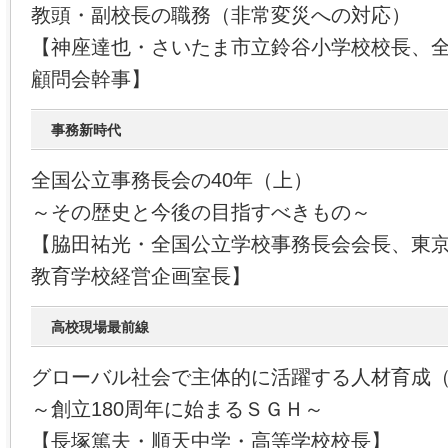
教頭・副校長の職務（非常変災への対応）
【神座達也・さいたま市立鈴谷小学校校長、
顧問会幹事】
事務新時代
全国公立事務長会の40年（上）
～その歴史と今後の目指すべきもの～
【脇田祐光・全国公立学校事務長会会長、東
教育学校経営企画室長】
高校現場最前線
グローバル社会で主体的に活躍する人材育成
～創立180周年に始まるＳＧＨ～
【長塚篤夫・順天中学・高等学校校長】