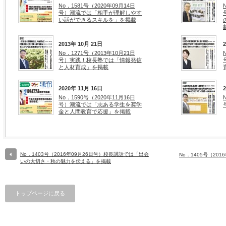
No．1581号（2020年09月14日
号）潮流では「相手が理解しやす
い話ができるスキルを」を掲載
2013年 10月 21日
No．1271号（2013年10月21日
号）実践！校長塾では「情報発信
と人材育成」を掲載
2020年 11月 16日
No．1590号（2020年11月16日
号）潮流では「志ある学生を奨学
金と人間教育で応援」を掲載
No．1403号（2016年09月26日号）校長講話では「出会
No．1405号（20
いの大切さ・秋の魅力を伝える」を掲載
トップページに戻る