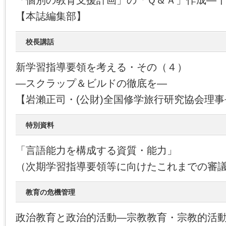
「個別の教育支援計画」の「Ｑ＆Ａ」作成―
【本誌編集部】
校長講話
新学習指導要領を考える・その（４）
―スクラップ＆ビルドの徹底を―
【岩瀨正司・(公財)全国修学旅行研究協会理事
特別資料
「言語能力を構成する資質・能力」
（次期学習指導要領等に向けたこれまでの審
教育の危機管理
政治教育と政治的活動―宗教教育・宗教的活