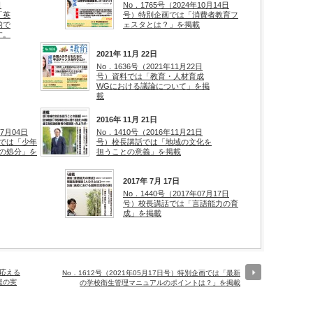
日
No．1765号（2024年10月14日
「英
号）特別企画では「消費者教育フ
的で
ェスタとは？」を掲載
す。
2021年 11月 22日
No．1636号（2021年11月22日
号）資料では「教育・人材育成
WGにおける議論について」を掲
載
2016年 11月 21日
07月04日
No．1410号（2016年11月21日
では「少年
号）校長講話では「地域の文化を
の処分」を
担うことの意義」を掲載
2017年 7月 17日
No．1440号（2017年07月17日
号）校長講話では「言語能力の育
成」を掲載
に応える
No．1612号（2021年05月17日号）特別企画では「最新
援の実
の学校衛生管理マニュアルのポイントは？」を掲載