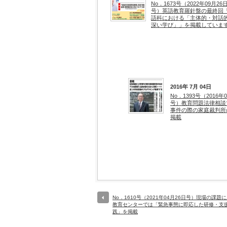
No．1673号（2022年09月26
号）英語教育羅針盤の最終回
語科における「主体的・対話
深い学び」」を掲載していま
2016年 7月 04日
No．1393号（2016年
号）教育問題法律相談
事件の際の家庭裁判所
掲載
No．1610号（2021年04月26日号）現場の課題
教育センターでは「緊急事態に即応した研修・支
践」を掲載