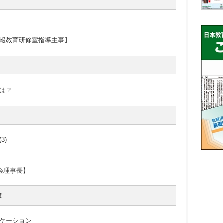
報教育研修室指導主事】
は？
3)
会理事長】
！
ケーション