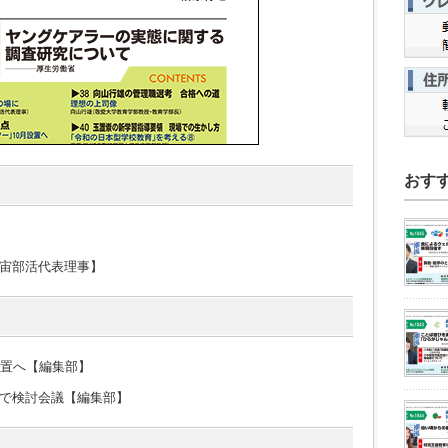
おす
宙部活代表理事】
設置へ【編集部】
で検討会議【編集部】