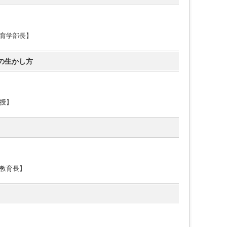
育学部長】
の生かし方
授】
教育長】