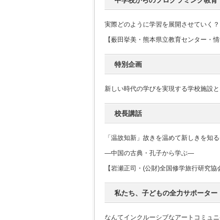
中学校からのプログラミング教育
実際どのように学習を展開させていく？
【薮田挙美・熊本県立教育センター・情
特別企画
新しい時代の学びを実現する学校施設と
校長講話
「温故知新」故きを温めて新しきを知る(
―中国の古典・孔子から学ぶ―
【岩瀬正司・(公財)全国修学旅行研究協
私たち、子どもの全力サポーター
なんてインクルーシブなアートコミュニ