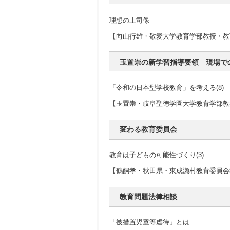
理想の上司像
【向山行雄・敬愛大学教育学部教授・教
玉置崇の新学習指導要領 現場で
「令和の日本型学校教育」を考える(8)
【玉置崇・岐阜聖徳学園大学教育学部教
変わる教育委員会
教育は子どもの可能性づくり(3)
【鶴飼孝・秋田県・東成瀬村教育委員会
教育問題法律相談
「被措置児童等虐待」とは