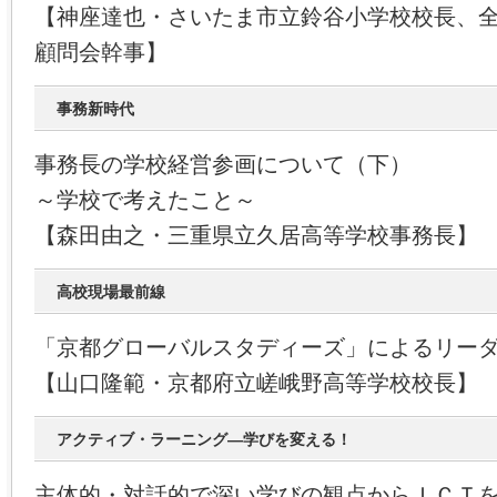
【神座達也・さいたま市立鈴谷小学校校長、
顧問会幹事】
事務新時代
事務長の学校経営参画について（下）
～学校で考えたこと～
【森田由之・三重県立久居高等学校事務長】
高校現場最前線
「京都グローバルスタディーズ」によるリー
【山口隆範・京都府立嵯峨野高等学校校長】
アクティブ・ラーニング―学びを変える！
主体的・対話的で深い学びの観点からＩＣＴ