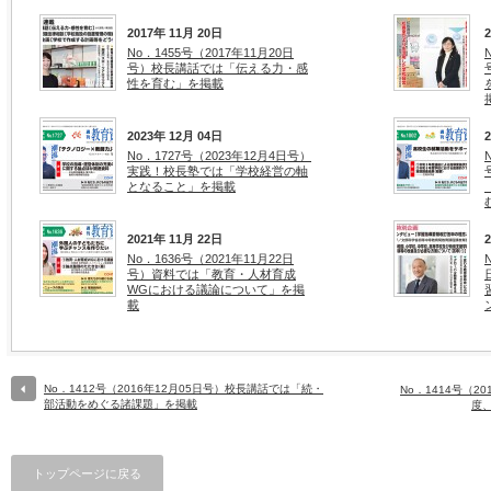
2017年 11月 20日
No．1455号（2017年11月20日
号）校長講話では「伝える力・感
性を育む」を掲載
2023年 12月 04日
No．1727号（2023年12月4日号）
実践！校長塾では「学校経営の軸
となること」を掲載
2021年 11月 22日
No．1636号（2021年11月22日
号）資料では「教育・人材育成
WGにおける議論について」を掲
載
No．1412号（2016年12月05日号）校長講話では「続・
No．1414号（2
部活動をめぐる諸課題」を掲載
度
トップページに戻る