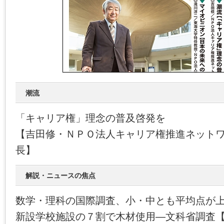
潮流
「キャリア権」理念の普及啓発を
【吉田修・ＮＰＯ法人キャリア権推進ネット
長】
解説・ニュースの焦点
数学・理科の国際調査、小・中とも平均点が
新設学校施設の７割で木材使用―文科省調査