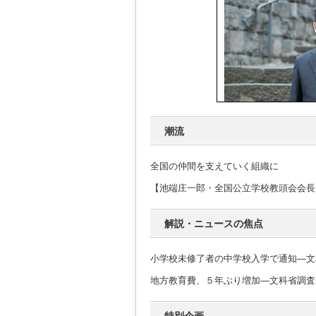
潮流
全国の仲間を支えていく組織に
【池端庄一郎・全国公立学校教頭会会長
解説・ニュースの焦点
小学校未修了者の中学校入学で通知―文
地方教育費、５年ぶり増加―文科省調査