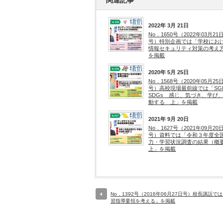
関連記事
2022年 3月 21日
No．1650号（2022年03月21
号）特別企画では「学校にお
情報セキュリティ対策の考え
を掲載
2020年 5月 25日
No．1568号（2020年05月25
号）高校現場最前線では「SG
SDGs 感じ、気づき、学び
動する 上」を掲載
2021年 9月 20日
No．1627号（2021年09月20
号）資料では「令和３年度全
力・学習状況調査の結果（概
上」を掲載
No．1392号（2016年06月27日号）校長講話で
習指導要領を考える」を掲載