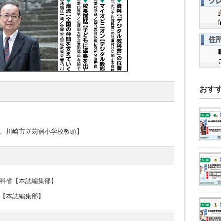
おす
、川崎市立苅宿小学校教頭】
科省【本誌編集部】
【本誌編集部】