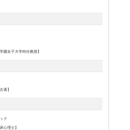
学園女子大学特任教授】
古著】
ック
床心理士】