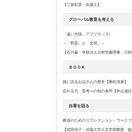
【三坂彰彦・弁護士】
グローバル教育を考える
「遠い大陸」アフリカ（３）
～「野蛮」と「文明」～
【石川薫・学校法人川村学園理事、川村
ＢＯＯＫ
娘に語るお父さんの歴史【重松清著】
忘れる力 思考への知の条件【外山滋比
自著を語る
教員のためのリフレクション・ワークブ
【武田信子・武蔵大学人文学部教授、臨