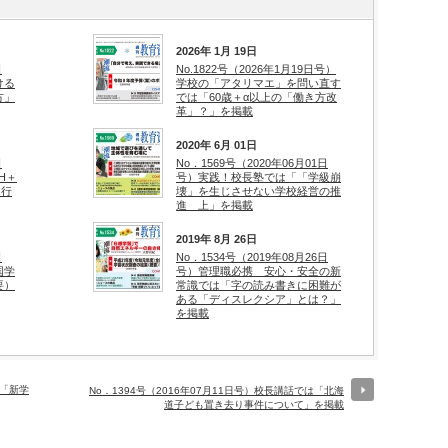
2026年 1月 19日
日
No.1822号（2026年1月19日号）
ける
学校の「アタリマエ」を問い直す
方」
では「60歳＋α以上の「働き方改
革」？」を掲載
2020年 6月 01日
日
No．1569号（2020年06月01日
H＋
号）実践！校長塾では「「学級崩
、行
壊」を生じさせない学校経営の推
進 上」を掲載
2019年 8月 26日
日
No．1534号（2019年08月26日
国学
号）管理職必携 安心・安全の新
要）
常識では「字の読み書きに困難が
ある「ディスレクシア」とは？」
を掲載
は「新学
No．1394号（2016年07月11日号）校長講話では「北海
道子ども置き去り事件について」を掲載