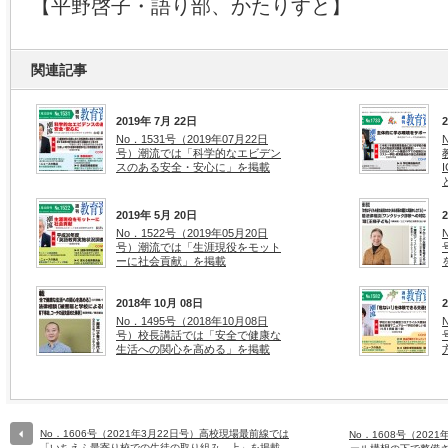
【平野啓子・語り部、かたりすと】
関連記事
2019年 7月 22日
No．1531号（2019年07月22日
号）潮流では「科学的なエビデン
スのある安全・安心に」を掲載
2019年 5月 20日
No．1522号（2019年05月20日
号）潮流では「生涯現役をモット
ーに社会貢献」を掲載
2018年 10月 08日
No．1495号（2018年10月08日
号）校長講話では「安全で健康な
生活への関心を高める」を掲載
No．1606号（2021年3月22日号）高校現場最前線では
No．1608号（202
「いちえふ最寄り校での生徒の取り組み 上」を掲載