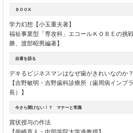
ＢＯＯＫ
学力幻想【小玉重夫著】
福祉事業型「専攻科」エコールＫＯＢＥの挑
勝、渡部昭男編著】
自著を語る
デキるビジネスマンはなぜ歯がきれいなのか
【吉野敏明・吉野歯科診療所（歯周病インプ
長）】
今さら聞けない！？ マナーと常識
賞状授与の作法
【柴崎直人・中部学院大学准教授】