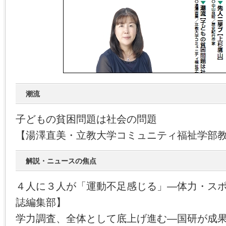
潮流
子どもの貧困問題は社会の問題
【湯澤直美・立教大学コミュニティ福祉学部
解説・ニュースの焦点
４人に３人が「運動不足感じる」―体力・ス
誌編集部】
学力調査、全体として底上げ進む―国研が成