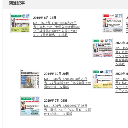
関連記事
2019年 6月 24日
No．1527号（2019年06月24日
号）資料では「大学入学者選抜の
公正確保等に向けた方策につい
て」（最終報告）を掲載
2020年 
No．15
号）経営
ミング教
教育委員
を掲載
2014年 10月 20日
2022年 
No．1316号（2014年10月20日
No．16
号）校長講話では「全校朝礼での
号）私た
賞状伝達」を掲載
ター！で
る子ども
2019年 7月 08日
No．1529号（2019年07月08日
号）潮流では「「知の共有」を活
かす組織に」を掲載