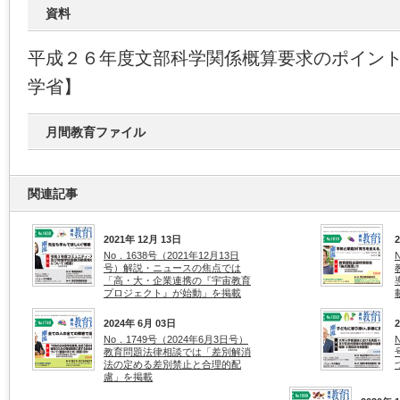
資料
平成２６年度文部科学関係概算要求のポイン
学省】
月間教育ファイル
関連記事
2021年 12月 13日
No．1638号（2021年12月13日
号）解説・ニュースの焦点では
「高・大・企業連携の『宇宙教育
プロジェクト』が始動」を掲載
2024年 6月 03日
No．1749号（2024年6月3日号）
教育問題法律相談では「差別解消
法の定める差別禁止と合理的配
慮」を掲載