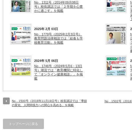
No．1311号（2014年09月08日
号）校長講話では「２学期を心豊
かに過ごす」を掲載
2025年 2月 03日
No．1779号（2025年2月3日号）
教育問題法律相談では「給食も学
校教育活動」を掲載
2024年 5月 06日
No．1746号（2024年5月6・13日
号）潮流では「教育機関に特化し
て「オンライン健康相談」」を掲
載
No．1500号（2018年11月19日号）校長講話では「季節
No．1502号（20
の変化、人間関係力への関心を高める」を掲載
トップページに戻る