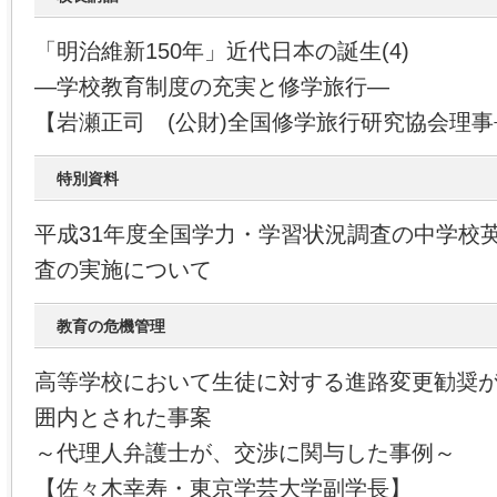
「明治維新150年」近代日本の誕生(4)
―学校教育制度の充実と修学旅行―
【岩瀬正司 (公財)全国修学旅行研究協会理事
特別資料
平成31年度全国学力・学習状況調査の中学校
査の実施について
教育の危機管理
高等学校において生徒に対する進路変更勧奨
囲内とされた事案
～代理人弁護士が、交渉に関与した事例～
【佐々木幸寿・東京学芸大学副学長】