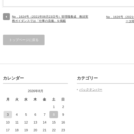
No．1624号（2021年08月23日号）管理職養成 教頭実
No．1626号（20
務ガイダンスでは「仕事の流儀」を掲載
ータ
トップページに戻る
カレンダー
カテゴリー
バックナンバー
2026年8月
月
火
水
木
金
土
日
1
2
3
4
5
6
7
8
9
10
11
12
13
14
15
16
17
18
19
20
21
22
23