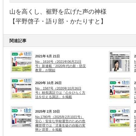
山を高くし、裾野を広げた声の神様
【平野啓子・語り部・かたりすと】
関連記事
2021年 6月 21日
No．1616号（2021年06月21日
号）新連載「2020年代の新・防災
教育」が開始
2020年 10月 26日
No．1587号（2020年10月26日
号）校長講話では「心をひらく方
法を伝える講話」を掲載
2025年 2月 10日
No.1780号（2025年2月10日号）
安心・安全な学校運営のための危
機管理では「児童生徒の自殺の実
態と背景」を掲載