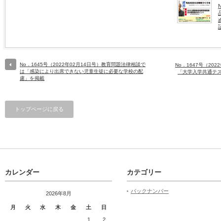
No．1645号（2022年02月14日号）教育問題法律相談で
No．1647号（20
は「感染により出席できない児童生徒に必要な学校の配
「大学入学共通テ
慮」を掲載
トップページに戻る
カレンダー
カテゴリー
バックナンバー
2026年8月
月
火
水
木
金
土
日
1
2