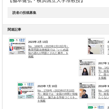
【脇本健弘・横浜国立大学准教授】
読者の投稿募集
関連記事
2023年 2月 13日
No．1690号（2023年2月13日号）
教育問題法律相談では「いじめ認
知の遅れが問題とされた事件」を
掲載
2017年 
No．14
号）校長
て、限り
を掲載
2023年 7月 10日
2016年 
No．1709号（2023年07月10日
No．14
号）潮流では「全国の仲間と情報
号）校長
共有し、魅力ある学校づくりを」
たくない
を掲載