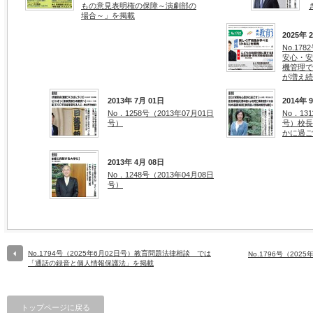
もの意見表明権の保障～演劇部の
場合～」を掲載
2025年 
No.17
安心・安
機管理で
が増え続
2013年 7月 01日
2014年 
No．1258号（2013年07月01日
No．13
号）
号）校長
かに過ご
2013年 4月 08日
No．1248号（2013年04月08日
号）
No.1794号（2025年6月02日号）教育問題法律相談 では
No.1796号（20
「通話の録音と個人情報保護法」を掲載
トップページに戻る