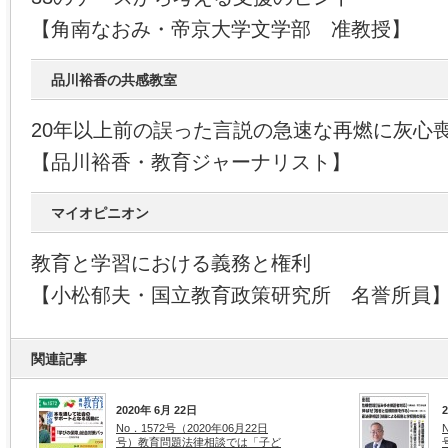
【角南なおみ・帝京大学文学部 准教授】
品川裕香の共感教室
20年以上前の誤った言説の急速な再燃に灰心
【品川裕香・教育ジャーナリスト】
マイオピニオン
教育と学習における義務と権利
【小松郁夫・国立教育政策研究所 名誉所員
関連記事
2020年 6月 22日
No．1572号（2020年06月22日
号）教育問題法律相談では「子ど