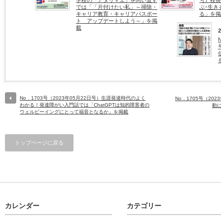
学校の「アタリマエ」を問い直す
号）校長
では「「片付けたい私」～掃除・
ぶ･生き
キャリア教育・キャリアパスポー
る」を掲
ト アップデートしよう～」を掲
載
No．1703号（2023年05月22日号）生涯発達時代のよく
No．1705号（20
わかる！発達障がい入門話では「ChatGPTは知的障害者の
動
ウェルビーイングにとって福音となるか」を掲載
トップページに戻る
カレンダー
カテゴリー