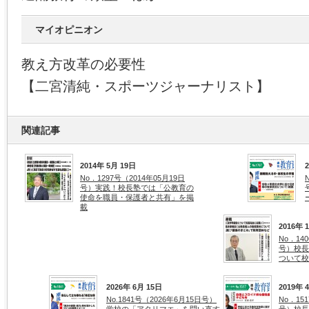
マイオピニオン
教え方改革の必要性
【二宮清純・スポーツジャーナリスト】
関連記事
2014年 5月 19日
No．1297号（2014年05月19日
号）実践！校長塾では「公教育の
使命を職員・保護者と共有」を掲
載
2016年 
No．14
号）校長
ついて校
2026年 6月 15日
2019年 
No.1841号（2026年6月15日号）
No．15