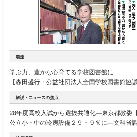
潮流
学ぶ力、豊かな心育てる学校図書館に
【森田盛行・公益社団法人全国学校図書館協
解説・ニュースの焦点
28年度高校入試から選抜共通化―東京都教委
公立小・中の冷房設備２９・９％に―文科省