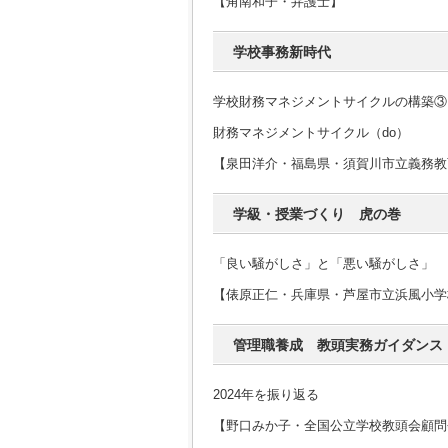
【角南和子・弁護士】
学校事務新時代
学校財務マネジメントサイクルの構築③
財務マネジメントサイクル（do）
【泉田洋介・福島県・須賀川市立義務教
学級・授業づくり 虎の巻
「良い騒がしさ」と「悪い騒がしさ」
【俵原正仁・兵庫県・芦屋市立浜風小学
管理職養成 教頭実務ガイダンス
2024年を振り返る
【野口みか子・全国公立学校教頭会顧問