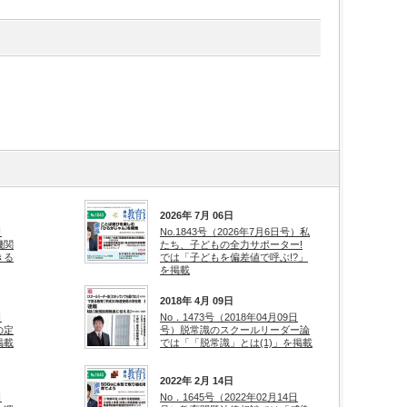
2026年 7月 06日
日
No.1843号（2026年7月6日号）私
機関
たち、子どもの全力サポーター!
きる
では「子どもを偏差値で呼ぶ!?」
を掲載
2018年 4月 09日
日
No．1473号（2018年04月09日
の定
号）脱常識のスクールリーダー論
掲載
では「「脱常識」とは(1)」を掲載
2022年 2月 14日
日
No．1645号（2022年02月14日