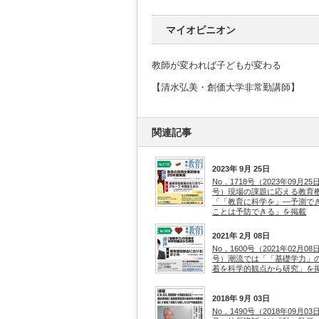
マイオピニオン
教師が変われば子どもが変わる
【清水弘美・創価大学非常勤講師】
関連記事
2023年 9月 25日
No．1718号（2023年09月25
号）現場の課題に応える教育
「「教育に科学を」―予測で
ことは予防できる」を掲載
2021年 2月 08日
No．1600号（2021年02月08
号）潮流では「「基礎学力」
着を科学的観点から研究」を
2018年 9月 03日
No．1490号（2018年09月03