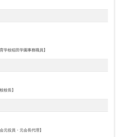
育学校稲田学園事務職員】
校校長】
会元役員・元会長代理】