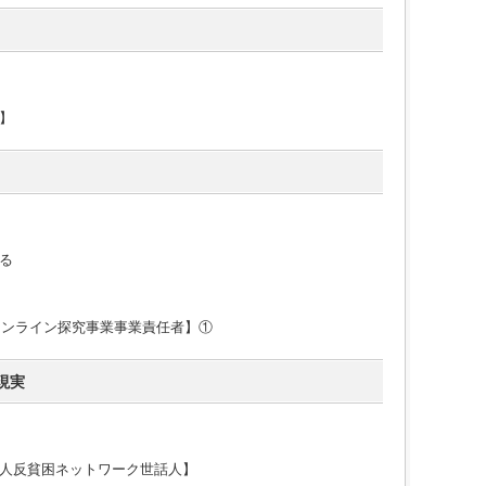
】
る
オンライン探究事業事業責任者】①
現実
人反貧困ネットワーク世話人】