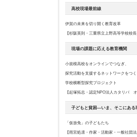
高校現場最前線
伊賀の未来を切り開く教育改革
【杉阪英則・三重県立上野高等学校校長
現場の課題に応える教育機関
小規模高校をオンラインでつなぎ、
探究活動を支援するネットワークをつく
学校横断型探究プロジェクト
【起塚拓志・認定NPO法人カタリバ 
子どもと貧困―いま、そこにある
「仮放免」の子どもたち
【雨宮処凛・作家・活動家・一般社団法