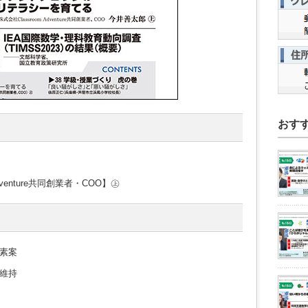
おす
venture共同創業者・COO】㊤
素案
維持