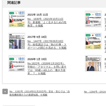
関連記事
2021年 10月 11日
No．1630号（2021年10月11日
号）新連載「よく生きるための性
教育」を掲載
2017年 9月 18日
No．1447号（2017年09月18日
号）校長講話では「秋の行事・ス
ポーツへの関心を高める」を掲載
2026年 1月 19日
No.1822号（2026年1月19日号）
学校の「アタリマエ」を問い直す
では「60歳＋α以上の「働き方改
革」？」を掲載
No．1282号（2014年01月20日号）安全・安心では「自
No．1284号（20
殺危機初期介入の基礎知識」を掲載