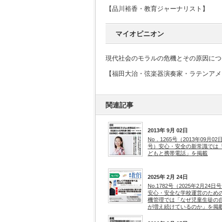
【品川裕香・教育ジャーナリスト】
マイオピニオン
現代社会のモラルの危機とその原因につ
【福田大治・弦楽器演奏家・ラテンアメ
関連記事
2013年 9月 02日
No．1265号（2013年09月02
号）安心・安全の新常識では
どもと携帯電話」を掲載
2025年 2月 24日
No.1782号（2025年2月24日
安心・安全な学校運営のため
機管理では「なぜ児童生徒の
が増え続けているのか」を掲