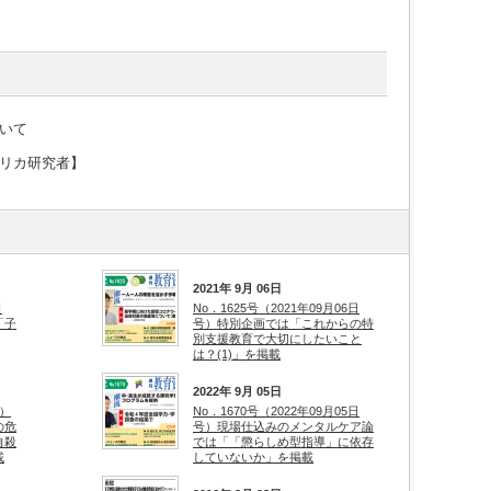
いて
リカ研究者】
2021年 9月 06日
日
No．1625号（2021年09月06日
「子
号）特別企画では「これからの特
別支援教育で大切にしたいこと
は？(1)」を掲載
2022年 9月 05日
号）
No．1670号（2022年09月05日
の危
号）現場仕込みのメンタルケア論
自殺
では「「懲らしめ型指導」に依存
載
していないか」を掲載