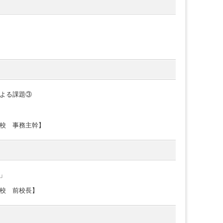
よる課題③
校 事務主幹】
」
校 前校長】