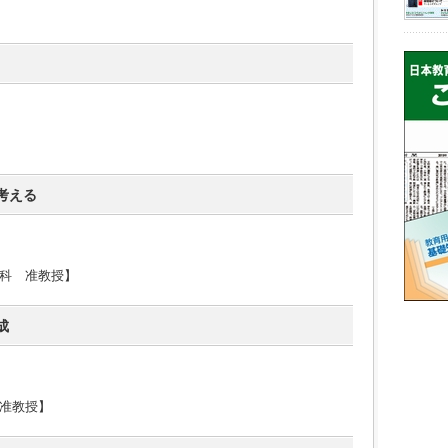
考える
科 准教授】
成
准教授】