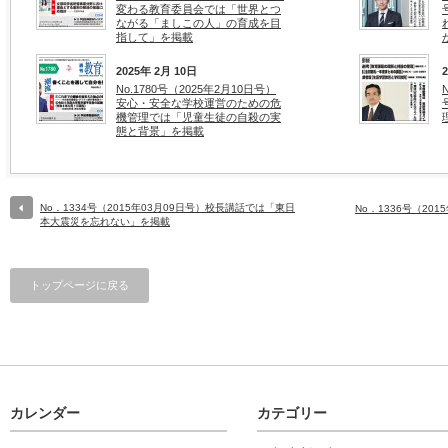
変わる教育委員会では「世界とつ
ながる「ましこの人」の育成を目
指して」を掲載
2025年 2月 10日
No.1780号（2025年2月10日号）
安心・安全な学校運営のための危
機管理では「児童生徒の自殺の実
態と背景」を掲載
No．1334号（2015年03月09日号）校長講話では「東日
No．1336号（20
本大震災を忘れない」を掲載
トップページに戻る
カレンダー
カテゴリー