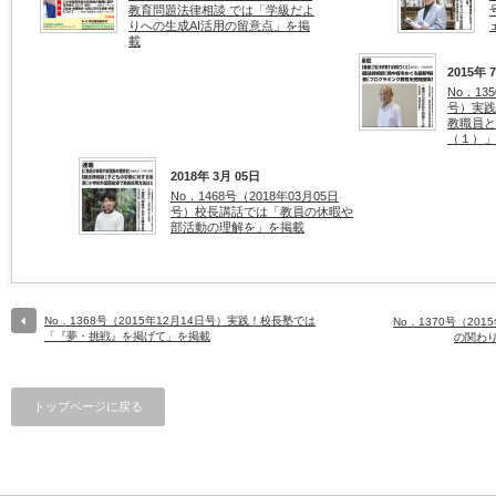
教育問題法律相談 では「学級だよ
りへの生成AI活用の留意点」を掲
載
2015年 
No．13
号）実践
教職員と
（１）」
2018年 3月 05日
No．1468号（2018年03月05日
号）校長講話では「教員の休暇や
部活動の理解を」を掲載
No．1368号（2015年12月14日号）実践！校長塾では
No．1370号（20
「『夢・挑戦』を掲げて」を掲載
の関わ
トップページに戻る