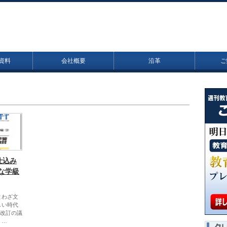
資料
会社概要
沿革
ご
仕込み
な学級
とわざ文
しい時代
期改訂の議
 …