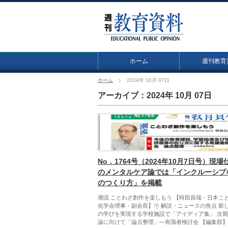
ホーム
週刊教育
ホーム
2024年 10月 07日
アーカイブ：2024年 10月 07日
No．1764号（2024年10月7日号）現場
のメンタルケア論では「インクルーシブ
のつくり方」を掲載
潮流 ことわざ創作を楽しもう 【時田昌瑞・日本こ
化学会理事・副会長】㊦ 解説・ニュースの焦点 新
の学びを実現する学校施設で「アイディア集」 次
論に向けて「論点整理」―有識者検討会 【編集部】