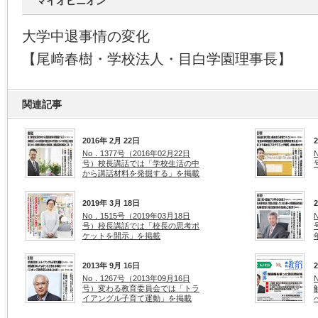
マイオピニオン
大学中退事情の変化
【尾﨑春樹・学校法人・目白学園理事長】
関連記事
2016年 2月 22日
No．1377号（2016年02月22日
号）校長講話では「学校生活の中
から講話材料を発掘する」を掲載
2019年 3月 18日
No．1515号（2019年03月18日
号）校長講話では「校長の思考ポ
ケットを開示」を掲載
2013年 9月 16日
No．1267号（2013年09月16日
号）変わる教育委員会では「トラ
イアングル子育て運動」を掲載