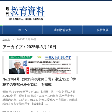
ホーム
週刊教育資料
会社概要
ホーム
2025年 3月 10日
アーカイブ：2025年 3月 10日
No.1784号（2025年3月10日号）潮流では「学
校での突然死をゼロに」を掲載
潮流 学校での突然死をゼロに 【桐淵 博・公益財団法人日
本AED財団 理事】㊤ 解説・ニュースの焦点 高卒予定者の
就職内定率、12月末で91.3％ 社会の変化など見据えて教職課
程の在り方で論点示す 【編集部】 …