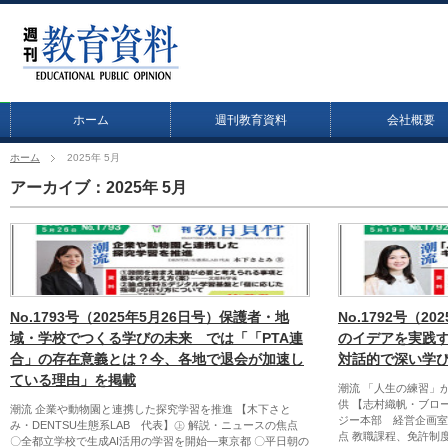
ホーム
週刊教育資料
会社概要
ホーム
2025年 5月
アーカイブ：2025年 5月
No.1793号（2025年5月26日号）保護者・地
No.1792号（2
域・学校でつくる学びの未来 では「「PTA連
のイデアを実践
合」の存在意義とは？今、各地で退会が加速し
対話的で深い学
ている理由」を掲載
潮流 「人生の練習」
供 【志村織帆・ブロ
潮流 企業や動物園と連携した探究学習を推進 【木下さと
ジー本部 経営企画室
み・DENTSU生態系LAB 代表】㊤ 解説・ニュースの焦点
点 教職課程、免許制
〇全都立学校で生成AI活用の学習を開始―東京都 〇平日朝の