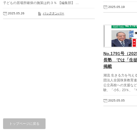
子どもの居場所確保の施策は約３％ 【編集部】 …
2025.05.19
2025.05.26
バックナンバー
No.1791号（2
長塾 では「生
掲載
潮流 生きる力を与え
団法人全国珠算教育連
公立高校への支援など
験、「小5」23％、「中
2025.05.05
トップページに戻る