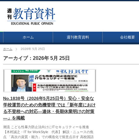
ホーム
週刊教育資料
会社概要
ホーム
2026年 5月 25日
アーカイブ：2026年 5月 25日
No.1838号（2026年5月25日号）安心・安全な
学校運営のための危機管理 では「新年度におけ
る不登校への対応―連休・長期休業明けの対策
―」を掲載
潮流 こども性暴力防止法向けにITセキュリティーを推進
【木村誠之・IT for WorkStyle 代表】 解説・ニュースの焦
点 「高次の資質・能力」での構造化で留意点示す 高校国語