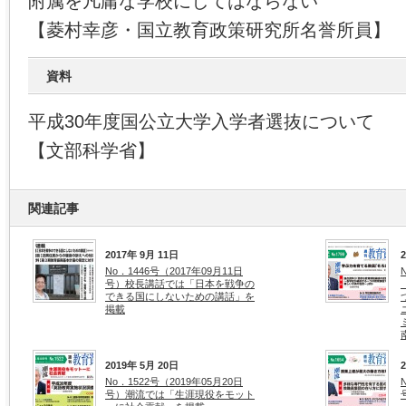
附属を凡庸な学校にしてはならない
【菱村幸彦・国立教育政策研究所名誉所員】
資料
平成30年度国公立大学入学者選抜について
【文部科学省】
関連記事
2017年 9月 11日
No．1446号（2017年09月11日
号）校長講話では「日本を戦争の
できる国にしないための講話」を
掲載
2019年 5月 20日
No．1522号（2019年05月20日
号）潮流では「生涯現役をモット