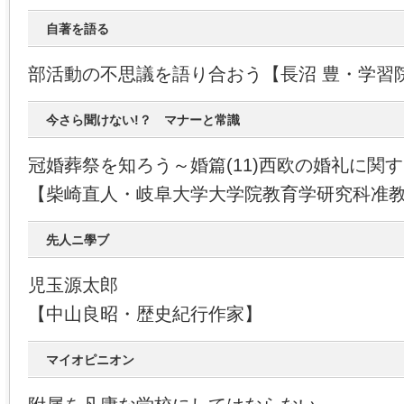
自著を語る
部活動の不思議を語り合おう【長沼 豊・学習
今さら聞けない!？ マナーと常識
冠婚葬祭を知ろう～婚篇(11)西欧の婚礼に関
【柴崎直人・岐阜大学大学院教育学研究科准
先人ニ學ブ
児玉源太郎
【中山良昭・歴史紀行作家】
マイオピニオン