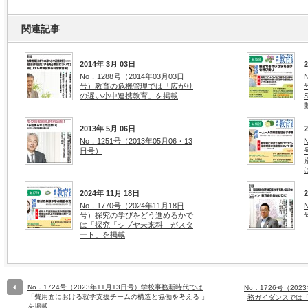
関連記事
2014年 3月 03日
No．1288号（2014年03月03日
号）教育の危機管理では「広がり
の遅い小中連携教育」を掲載
2013年 5月 06日
No．1251号（2013年05月06・13
日号）
2024年 11月 18日
No．1770号（2024年11月18日
号）探究の学びをどう進めるかで
は「探究「シブヤ未来科」がスタ
ート」を掲載
No．1724号（2023年11月13日号）学校事務新時代では
No．1726号（20
「費用面における就学支援チームの構造と協働を考える 」
務ガイダンスでは
を掲載