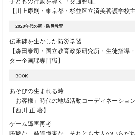
子どもの行動を導く「交通整理」
【川上康則・東京都・杉並区立済美養護学校
2020年代の新・防災教育
伝承碑を生かした防災学習
【森田泰司・国立教育政策研究所・生徒指導
ター企画課専門職】
BOOK
あそびの生まれる時
「お客様」時代の地域活動コーディネーショ
【西川 正 著】
ゲーム障害再考
嗜癖か、発達障害か、それとも大人のいらだ