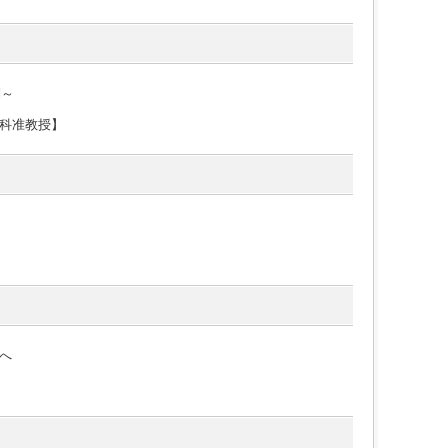
列～
科准教授】
へ