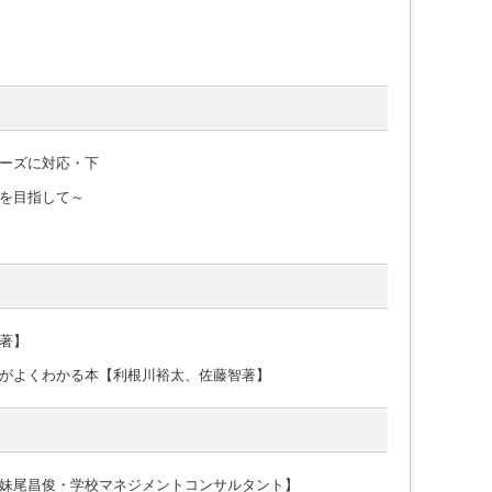
ーズに対応・下
を目指して～
著】
がよくわかる本【利根川裕太、佐藤智著】
妹尾昌俊・学校マネジメントコンサルタント】