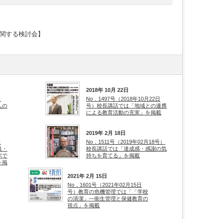
関する検討会】
2018年 10月 22日
日
No．1497号（2018年10月22日
人の
号）校長講話では「地域との連携
による教育活動の充実」を掲載
2019年 2月 18日
日
No．1511号（2019年02月18号）
級・
校長講話では「達成感・感謝の気
ボで
持ちを育てる」を掲載
を掲
2021年 2月 15日
No．1601号（2021年02月15日
号）教育の危機管理では「「学校
の清潔」―衛生管理と保健教育の
視点」を掲載