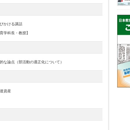
びかける講話
育学科長・教授】
的な論点（部活動の適正化について）
達資産