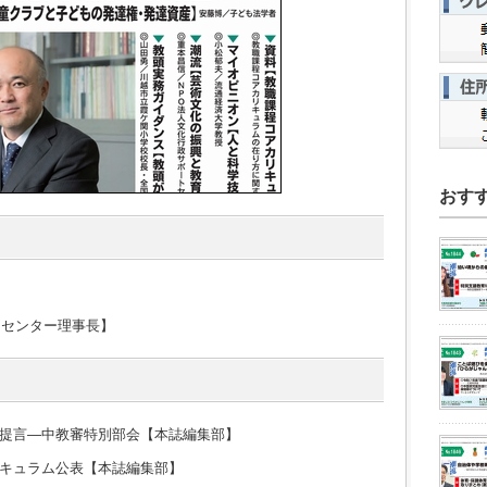
おす
トセンター理事長】
提言―中教審特別部会【本誌編集部】
キュラム公表【本誌編集部】