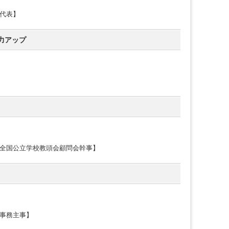
代表】
力アップ
】
全国公立学校教頭会顧問会幹事】
事務主事】