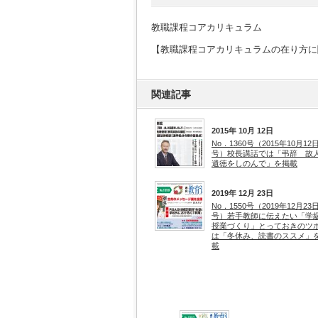
教職課程コアカリキュラム
【教職課程コアカリキュラムの在り方に
関連記事
2015年 10月 12日
No．1360号（2015年10月12
号）校長講話では「弔辞 故
遺徳をしのんで」を掲載
2019年 12月 23日
No．1550号（2019年12月23
号）若手教師に伝えたい「学
授業づくり」とっておきのツ
は「冬休み、読書のススメ」
載