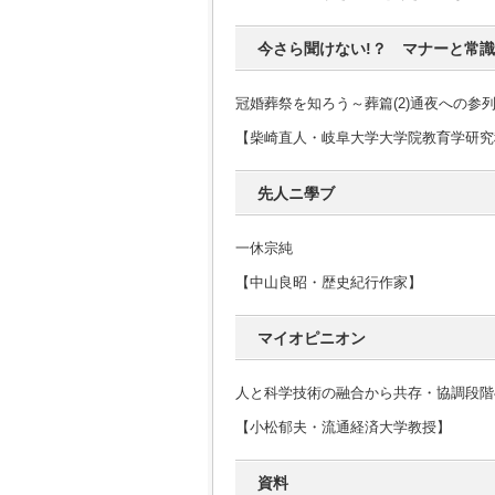
今さら聞けない!？ マナーと常識
冠婚葬祭を知ろう～葬篇(2)通夜への参
【柴崎直人・岐阜大学大学院教育学研究
先人ニ學ブ
一休宗純
【中山良昭・歴史紀行作家】
マイオピニオン
人と科学技術の融合から共存・協調段階
【小松郁夫・流通経済大学教授】
資料