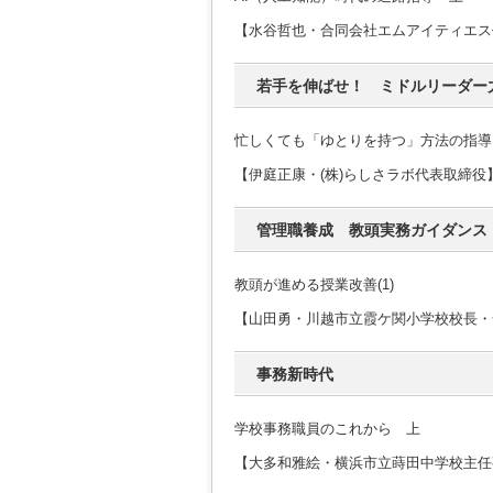
【水谷哲也・合同会社エムアイティエス
若手を伸ばせ！ ミドルリーダー
忙しくても「ゆとりを持つ」方法の指導
【伊庭正康・(株)らしさラボ代表取締役
管理職養成 教頭実務ガイダンス
教頭が進める授業改善(1)
【山田勇・川越市立霞ケ関小学校校長・
事務新時代
学校事務職員のこれから 上
【大多和雅絵・横浜市立蒔田中学校主任