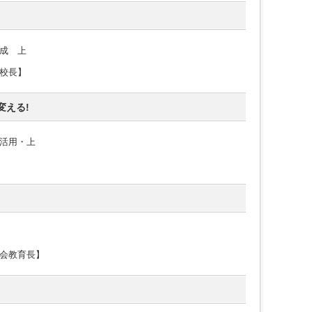
成 上
校長】
変える!
活用・上
会教育長】