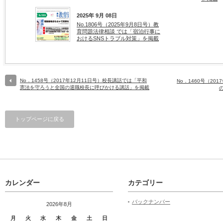
2025年 9月 08日
No.1806号（2025年9月8日号）教
育問題法律相談 では「宿泊行事に
おけるSNSトラブル対策」を掲載
No．1458号（2017年12月11日号）校長講話では「平和
No．1460号（20
憲法を守ろうと全国の退職校長に呼びかける講話」を掲載
トップページに戻る
カレンダー
カテゴリー
バックナンバー
2026年8月
月
火
水
木
金
土
日