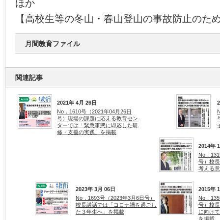
ほか
【高校生等の冬山・春山登山の事故防止のた
月間教育ファイル
関連記事
2021年 4月 26日
No．1610号（2021年04月26日
号）現場の課題に応える教育セン
ターでは「緊急事態に即応した研
修・支援の実践」を掲載
2014年 
No．13
号）校長
考える意
2023年 3月 06日
2015年 
No．1693号（2023年3月6日号）
No．13
校長講話では「コロナ禍を過ごし
号）校長
た３年生へ」を掲載
に向けて
を掲載