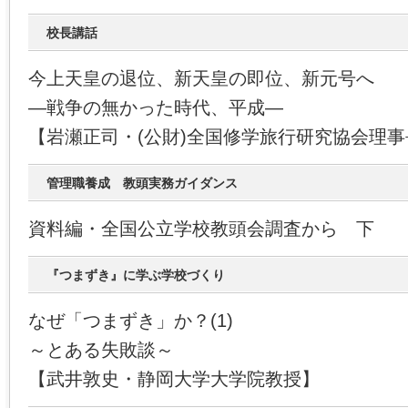
校長講話
今上天皇の退位、新天皇の即位、新元号へ
―戦争の無かった時代、平成―
【岩瀬正司・(公財)全国修学旅行研究協会理事
管理職養成 教頭実務ガイダンス
資料編・全国公立学校教頭会調査から 下
『つまずき』に学ぶ学校づくり
なぜ「つまずき」か？(1)
～とある失敗談～
【武井敦史・静岡大学大学院教授】