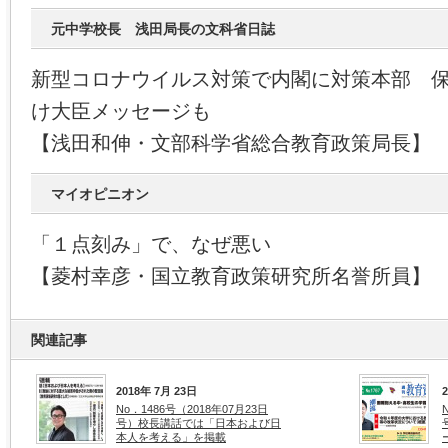
元中学校長 浅田局長の文科省日誌
新型コロナウイルス対策で内閣に対策本部 
け大臣メッセージも
【浅田和伸・文部科学省総合教育政策局長】
マイオピニオン
「１点刻み」で、なぜ悪い
【菱村幸彦・国立教育政策研究所名誉所員】
関連記事
2018年 7月 23日
No．1486号（2018年07月23日
号）校長講話では「日本および日
本人を考える」を掲載