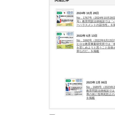
関連記事
2024年 10月 28日
No．1767号（2024年10月28
号）教育問題法律相談では「
ーハラスメントの該当性」を
2022年 6月 13日
No．1660号（2022年6月13
ヒロセ教育事案研究所では「
を苦しめようと思うこと自体
幸なのだ」を掲載
2023年 2月 06日
No．1689号（2023
教育問題法律相談では
導の例と指導死防止の
を掲載