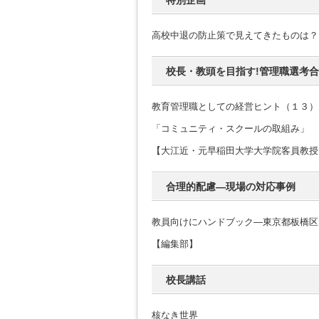
特別企画
高校中退の防止策で見えてきたものは？
校長・教頭を目指す!管理職選考
教育管理職としての経営ヒント（１３）
「コミュニティ・スクールの取組み」
【大江近・元早稲田大学大学院客員教授
合理的配慮―現場の対応事例
教員向けにハンドブック―東京都板橋区
【編集部】
校長講話
核なき世界