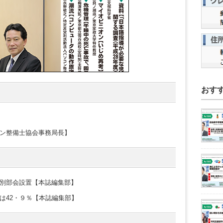
おす
ン整備士協会事務局長】
別部会設置【本誌編集部】
は42・９％【本誌編集部】