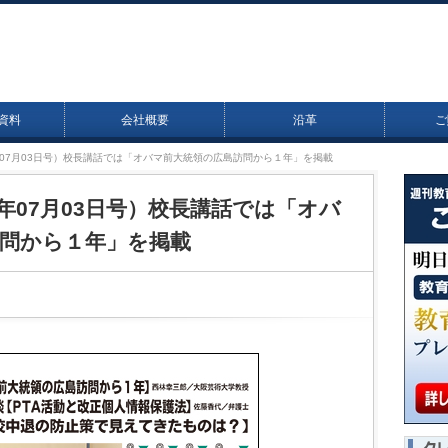
資料
会社概要
沿革
ご
17年07月03日号）校長講話では「オバマ前大統領の広島訪問から１年」を掲載
17年07月03日号）校長講話では「オバ
問から１年」を掲載