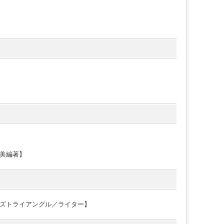
美編著】
ズトライアングル／ライター】