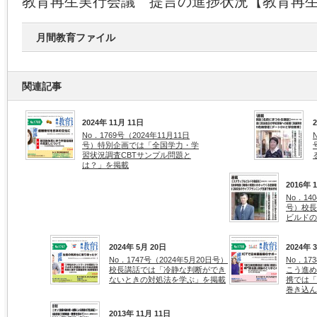
教育再生実行会議 提言の進捗状況【教育再
月間教育ファイル
関連記事
2024年 11月 11日
No．1769号（2024年11月11日
号）特別企画では「全国学力・学
習状況調査CBTサンプル問題と
は？」を掲載
2016年 
No．14
号）校長
ビルドの
2024年 5月 20日
2024年 
No．1747号（2024年5月20日号）
No．17
校長講話では「冷静な判断ができ
こう進め
ないときの対処法を学ぶ」を掲載
携では「
巻き込ん
2013年 11月 11日