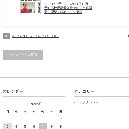
No．1274号（2013年11月11日
号）高校現場最前線では「文武両
道・理想を求めて」を掲載
No．1259号（2013年07月08日号）
トップページに戻る
カレンダー
カテゴリー
バックナンバー
2026年8月
月
火
水
木
金
土
日
1
2
3
4
5
6
7
8
9