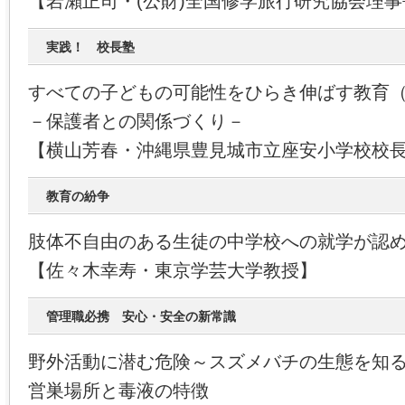
【岩瀨正司・(公財)全国修学旅行研究協会理事
実践！ 校長塾
すべての子どもの可能性をひらき伸ばす教育
－保護者との関係づくり－
【横山芳春・沖縄県豊見城市立座安小学校校
教育の紛争
肢体不自由のある生徒の中学校への就学が認
【佐々木幸寿・東京学芸大学教授】
管理職必携 安心・安全の新常識
野外活動に潜む危険～スズメバチの生態を知
営巣場所と毒液の特徴