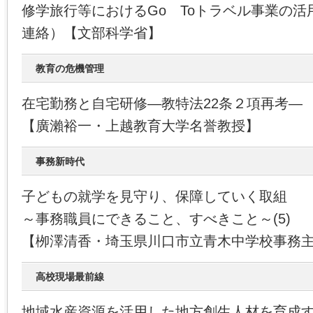
修学旅行等におけるGo Toトラベル事業の
連絡）【文部科学省】
教育の危機管理
在宅勤務と自宅研修―教特法22条２項再考―
【廣瀨裕一・上越教育大学名誉教授】
事務新時代
子どもの就学を見守り、保障していく取組
～事務職員にできること、すべきこと～(5)
【栁澤清香・埼玉県川口市立青木中学校事務
高校現場最前線
地域水産資源を活用した地方創生人材を育成