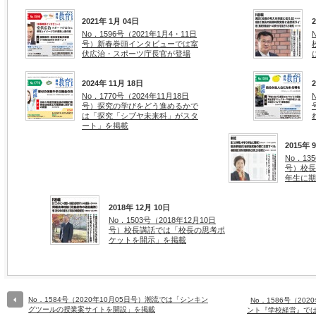
2021年 1月 04日
No．1596号（2021年1月4・11日
号）新春巻頭インタビューでは室
伏広治・スポーツ庁長官が登場
2024年 11月 18日
No．1770号（2024年11月18日
号）探究の学びをどう進めるかで
は「探究「シブヤ未来科」がスタ
ート」を掲載
2015年 
No．13
号）校長
年生に期
2018年 12月 10日
No．1503号（2018年12月10日
号）校長講話では「校長の思考ポ
ケットを開示」を掲載
No．1584号（2020年10月05日号）潮流では「シンキン
No．1586号（20
グツールの授業案サイトを開設」を掲載
ント『学校経営』で