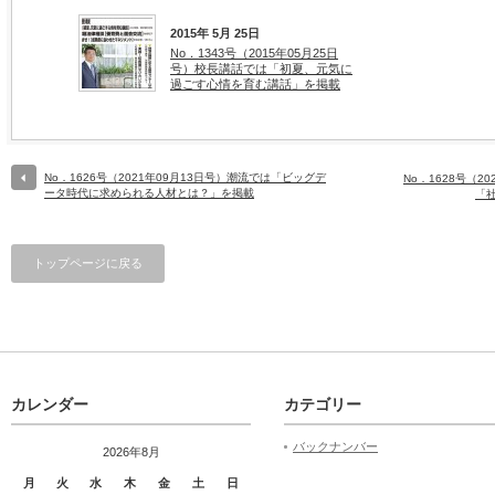
2015年 5月 25日
No．1343号（2015年05月25日
号）校長講話では「初夏、元気に
過ごす心情を育む講話」を掲載
No．1626号（2021年09月13日号）潮流では「ビッグデ
No．1628号（2
ータ時代に求められる人材とは？」を掲載
「
トップページに戻る
カレンダー
カテゴリー
バックナンバー
2026年8月
月
火
水
木
金
土
日