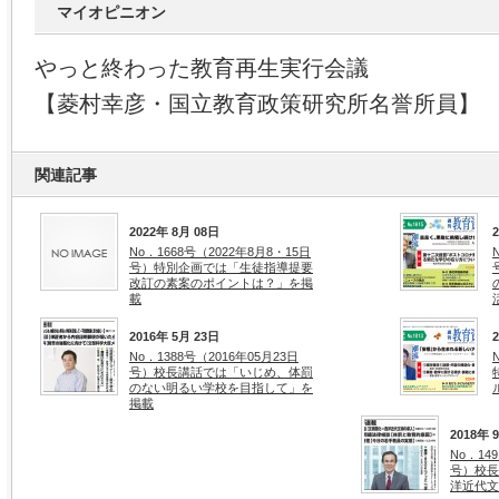
マイオピニオン
やっと終わった教育再生実行会議
【菱村幸彦・国立教育政策研究所名誉所員】
関連記事
2022年 8月 08日
No．1668号（2022年8月8・15日
号）特別企画では「生徒指導提要
改訂の素案のポイントは？」を掲
載
2016年 5月 23日
No．1388号（2016年05月23日
号）校長講話では「いじめ、体罰
のない明るい学校を目指して」を
掲載
2018年 
No．14
号）校長
洋近代文