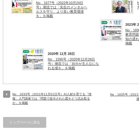
No．1677号（2022年10月24日
号）潮流では「先生のメンタルヘ
ルスを守り、より良い教育環境
を」を掲載
2023年 
No．16
教育問題
知の遅れ
掲載
2020年 12月 28日
No．1595号（2020年12月28日
号）潮流では「自分が主人公にな
れる場を」を掲載
No．1633号（2021年11月01日号）AI人材を育てる「情
No．1635号（20
報」入門講座では「問題で提示された図をどう読み取る
か」を掲載
トップページに戻る