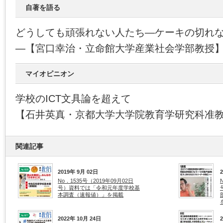
自著を語る
どうしても頑張れない人たち―ケーキの切れ
―【宮口幸治・立命館大学産業社会学部教授
マイオピニオン
学校のICT文具論を超えて
【石井英真・京都大学大学院教育学研究科准
関連記事
2019年 9月 02日
No．1535号（2019年09月02日
号）資料では「令和元年度学校基
本調査（速報値）」を掲載
2022年 10月 24日