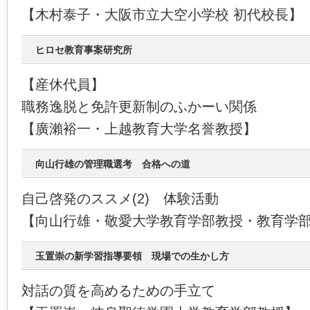
【木村泰子・大阪市立大空小学校 初代校長】
ヒロセ教育事案研究所
【産休代員】
職務逸脱と免許更新制のふかーい関係
【廣瀨裕一・上越教育大学名誉教授】
向山行雄の管理職選考 合格への道
自己啓発のススメ(2) 体験活動
【向山行雄・敬愛大学教育学部教授・教育学
玉置崇の新学習指導要領 現場での生かし方
対話の質を高めるための手立て