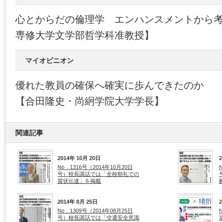
心とからだの倫理学 エンハンスメントから
専修大学文学部哲学科准教授】
マイオピニオン
優れた教員の確保へ確実に歩んできたのか
【合田隆史・尚絅学院大学学長】
関連記事
2014年 10月 20日
No．1316号（2014年10月20日
号）校長講話では「全校朝礼での
賞状伝達」を掲載
2014年 8月 25日
No．1309号（2014年08月25日
号）校長講話では「交通安全意識