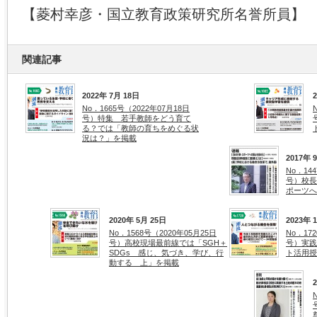
【菱村幸彦・国立教育政策研究所名誉所員】
関連記事
2022年 7月 18日
No．1665号（2022年07月18日
号）特集 若手教師をどう育て
る？では「教師の育ちをめぐる状
況は？」を掲載
2017年 
No．14
号）校長
ポーツへ
2020年 5月 25日
2023年 
No．1568号（2020年05月25日
No．17
号）高校現場最前線では「SGH＋
号）実践
SDGs 感じ、気づき、学び、行
ト活用授
動する 上」を掲載