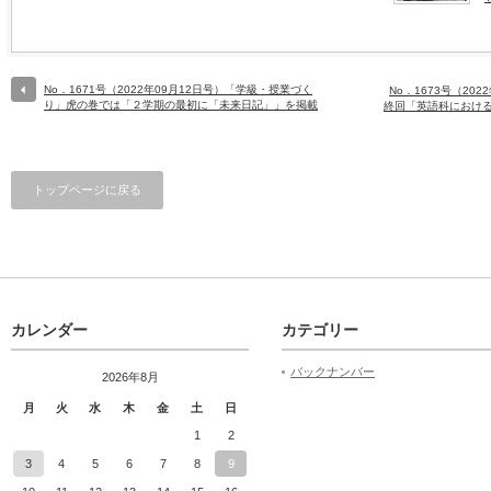
No．1671号（2022年09月12日号）「学級・授業づく
No．1673号（20
り」虎の巻では「２学期の最初に「未来日記」」を掲載
終回「英語科におけ
トップページに戻る
カレンダー
カテゴリー
バックナンバー
2026年8月
月
火
水
木
金
土
日
1
2
3
4
5
6
7
8
9