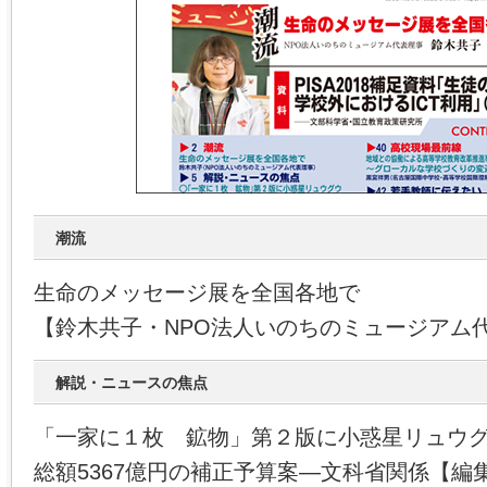
潮流
生命のメッセージ展を全国各地で
【鈴木共子・NPO法人いのちのミュージアム
解説・ニュースの焦点
「一家に１枚 鉱物」第２版に小惑星リュウ
総額5367億円の補正予算案―文科省関係【編