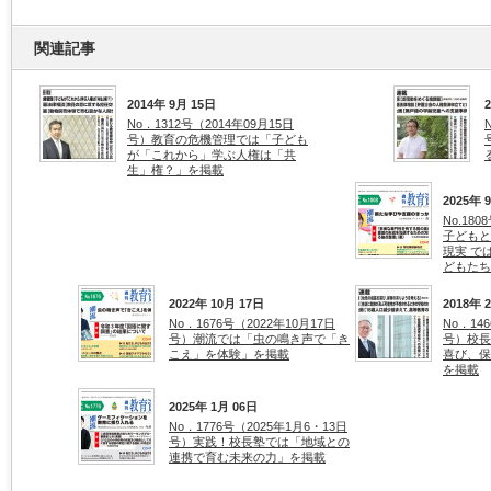
関連記事
2014年 9月 15日
No．1312号（2014年09月15日
号）教育の危機管理では「子ども
が「これから」学ぶ人権は「共
生」権？」を掲載
2025年 
No.18
子どもと
現実 で
どもたち
2022年 10月 17日
2018年 
No．1676号（2022年10月17日
No．14
号）潮流では「虫の鳴き声で「き
号）校長
こえ」を体験」を掲載
喜び、保
を掲載
2025年 1月 06日
No．1776号（2025年1月6・13日
号）実践！校長塾では「地域との
連携で育む未来の力」を掲載