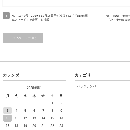
No．1549号（2019年12月16日号）潮流では「「SDGs探
No．1551・新年
究アワード」を企画」を掲載
「小・中の現場
トップページに戻る
カレンダー
カテゴリー
バックナンバー
2026年8月
月
火
水
木
金
土
日
1
2
3
4
5
6
7
8
9
10
11
12
13
14
15
16
17
18
19
20
21
22
23