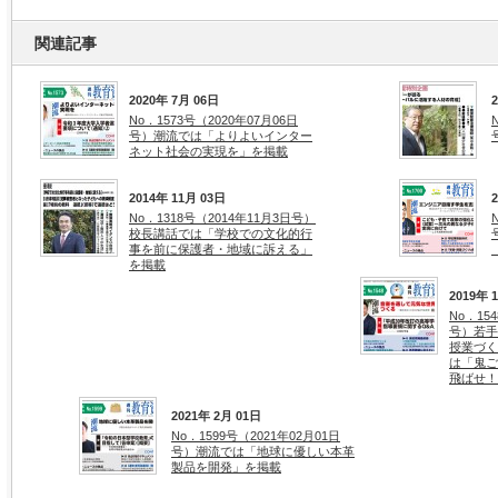
関連記事
2020年 7月 06日
No．1573号（2020年07月06日
号）潮流では「よりよいインター
ネット社会の実現を」を掲載
2014年 11月 03日
No．1318号（2014年11月3日号）
校長講話では「学校での文化的行
事を前に保護者・地域に訴える」
を掲載
2019年 
No．15
号）若手
授業づく
は「鬼ご
飛ばせ！
2021年 2月 01日
No．1599号（2021年02月01日
号）潮流では「地球に優しい本革
製品を開発」を掲載