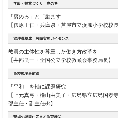
学級・授業づくり 虎の巻
「褒める」と「励ます」
【俵原正仁・兵庫県・芦屋市立浜風小学校校
管理職養成 教頭実務ガイダンス
教員の主体性を尊重した働き方改革を
【井部良一・全国公立学校教頭会事務局長】
高校現場最前線
「平和」を軸に課題研究
【上元真弓・檜山由美子・広島県立広島国泰
部主任・副主任㊥】
現場の課題に応える教育機関