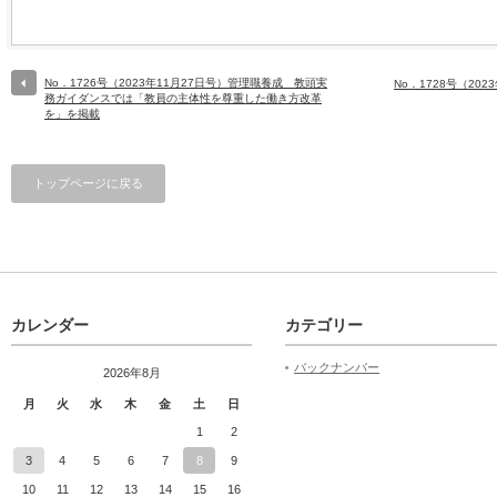
No．1726号（2023年11月27日号）管理職養成 教頭実
No．1728号（20
務ガイダンスでは「教員の主体性を尊重した働き方改革
を」を掲載
トップページに戻る
カレンダー
カテゴリー
バックナンバー
2026年8月
月
火
水
木
金
土
日
1
2
3
4
5
6
7
8
9
10
11
12
13
14
15
16