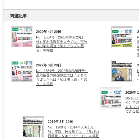
関連記事
2020年 4月 20日
No．1564号（2020年04月20日
号）変わる教育委員会では「市独
自の学力調査で学力アップを図
る」を掲載
2022年 3月 28日
No．1651号（2022年3月28日号）
品川裕香の共感教室では「それで
も彼女たちは「私は勝ち組」と言
う」を掲載
2026年 
No.18
号）学習
する で
できる授
2014年 3月 10日
No．1289号（2014年03月10日
号）実践！校長塾では「『学びの
日常化』をキーワードに」を掲載