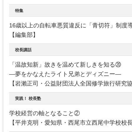
特集
16歳以上の自転車悪質違反に「青切符」制度
【編集部】
校長講話
「温故知新」故きを温めて新しきを知る⑳
―夢をかなえたライト兄弟とディズニー―
【岩瀨正司・公益財団法人全国修学旅行研究
実践！ 校長塾
学校経営の軸となること②
【平井克明・愛知県・西尾市立西尾中学校校