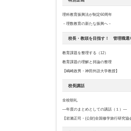
特別企画
理科教育振興法が制定60周年
－理数教育の新たな振興へ－
校長・教頭を目指す！ 管理職選
教育課題を整理する（12）
教育課題の理解と持論の整理
【嶋崎政男・神田外語大学教授】
校長講話
全校朝礼
―年度のまとめとしての講話（１）―
【岩瀨正司・(公財)全国修学旅行研究協