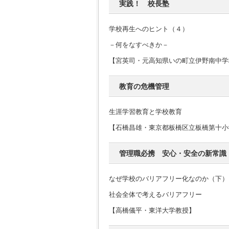
実践！ 校長塾
学校再生へのヒント（４）
－何をなすべきか－
【宮英司・元高知県いの町立伊野南中学
教育の危機管理
生涯学習教育と学校教育
【石橋昌雄・東京都板橋区立板橋第十小
管理職必携 安心・安全の新常識
なぜ学校のバリアフリー化なのか（下）
社会全体で考えるバリアフリー
【高橋儀平・東洋大学教授】