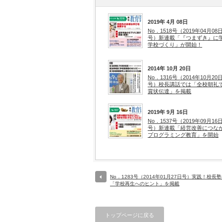
2019年 4月 08日
No．1518号（2019年04月08
号）新連載「『つまずき』に
学校づくり」が開始！
2014年 10月 20日
No．1316号（2014年10月20
号）校長講話では「全校朝礼
賞状伝達」を掲載
2019年 9月 16日
No．1537号（2019年09月16
号）新連載「経営改善につな
プログラミング教育」を開始
No．1283号（2014年01月27日号）実践！校長
「学校再生へのヒント」を掲載
トップページに戻る