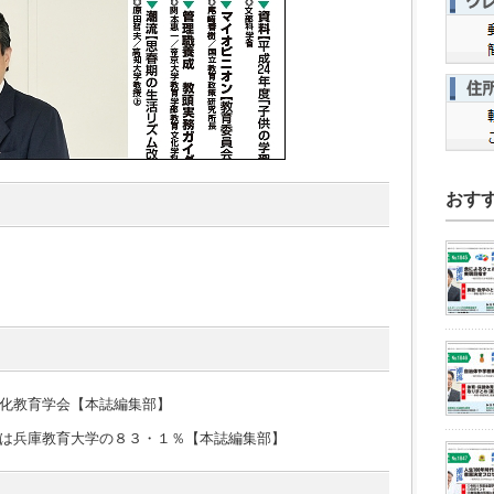
おす
化教育学会【本誌編集部】
は兵庫教育大学の８３・１％【本誌編集部】