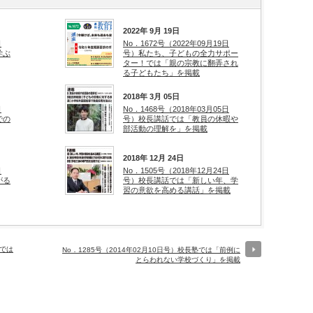
2022年 9月 19日
日
No．1672号（2022年09月19日
学ぶ
号）私たち、子どもの全力サポー
ター！では「親の宗教に翻弄され
る子どもたち」を掲載
2018年 3月 05日
日
No．1468号（2018年03月05日
での
号）校長講話では「教員の休暇や
部活動の理解を」を掲載
2018年 12月 24日
日
No．1505号（2018年12月24日
がる
号）校長講話では「新しい年、学
習の意欲を高める講話」を掲載
塾では
No．1285号（2014年02月10日号）校長塾では「前例に
とらわれない学校づくり」を掲載