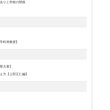
去りと学校の関係
学科准教授】
尾大著】
え方【上田正仁編】