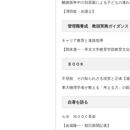
離婚係争中の別居親による子どもの連れ
【澤田稔・弁護士】
管理職養成 教頭実務ガイダンス
キャリア教育と進路指導
【関本惠一・帝京大学教育学部教育文化
ＢＯＯＫ
不登校、その知られざる現実と正体【瀬
東大物理学者が教える「考える力」の鍛
自著を語る
ルポ ＭＯＯＣ革命
【金成隆一・朝日新聞記者】